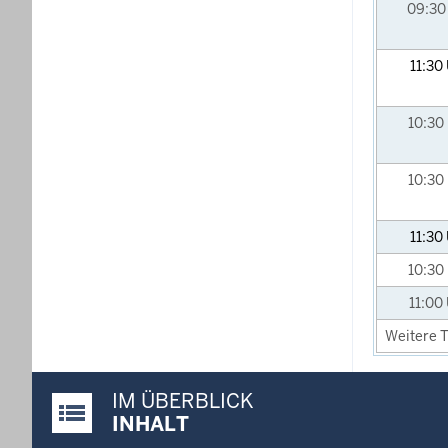
09:3
11:30
10:30
10:30
11:30
10:30
11:00
Weitere T
IM ÜBERBLICK
Justiz-Portal im Überblick:
INHALT