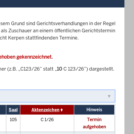
esem Grund sind Gerichtsverhandlungen in der Regel
it als Zuschauer an einem öffentlichen Gerichtstermin
icht Kerpen stattfindenden Termine.
gehoben gekennzeichnet.
 (z.B. „C123/26” statt „
10
C 123/26”) dargestellt.
Saal
Aktenzeichen
Hinweis
105
C 1/26
Termin
aufgehoben