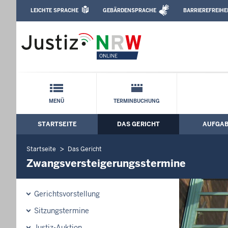
Direkt zum Inhalt
LEICHTE SPRACHE
GEBÄRDENSPRACHE
BARRIEREFREIHE
Leichte Sprache, Gebärdensprachenvideo u
Amtsgericht Kerpen: Zwangsversteiger
Schnellnavigation mit Volltext-Suche
MENÜ
TERMINBUCHUNG
STARTSEITE
DAS GERICHT
AUFGA
Hauptmenü: Hauptnavigation
Startseite
Das Gericht
Zwangsversteigerungsstermine
Gerichtsvorstellung
Sitzungstermine
Justiz-Auktion