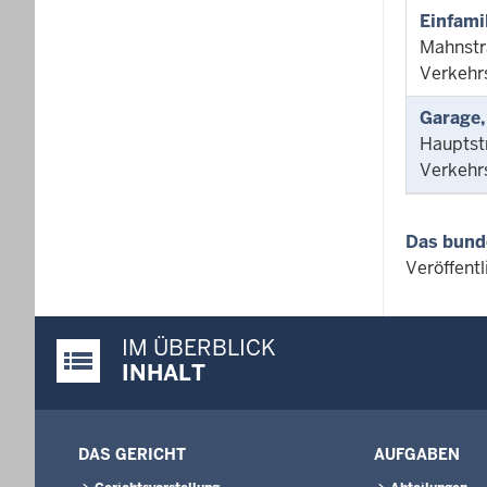
Einfami
Mahnstr
Verkehr
Garage,
Hauptst
Verkehr
Das bund
Veröffent
IM ÜBERBLICK
Justiz-Portal im Überblick:
INHALT
DAS GERICHT
AUFGABEN